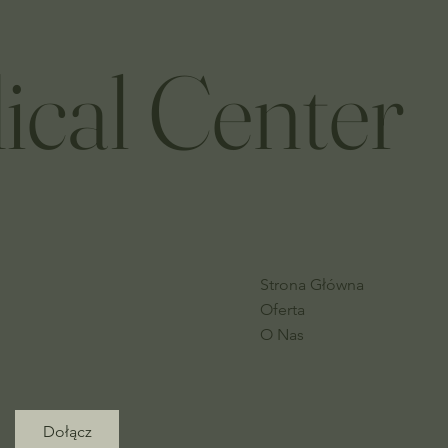
ical Center
Strona Główna
Oferta
O Nas
Dołącz