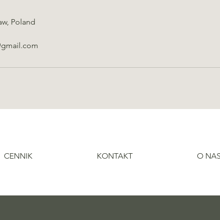
aw, Poland
@gmail.com
CENNIK
KONTAKT
O NA