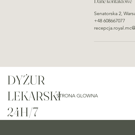
Dane kontaktowe
Senatorska 2, Wars
+48 608667077
recepcja.royal.mc
DYŻUR
LEKARSKI
STRONA GLOWNA
24H/7