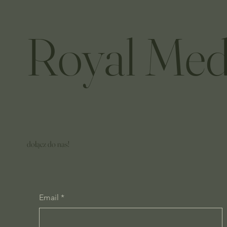
Royal Med
dołącz do nas!
Email
*