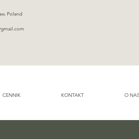
aw, Poland
@gmail.com
CENNIK
KONTAKT
O NA