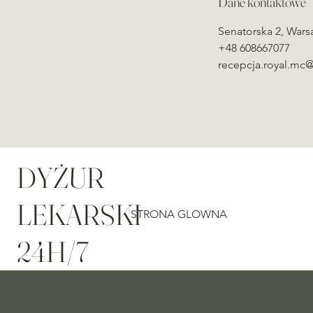
Dane kontaktowe
Senatorska 2, Wars
+48 608667077
recepcja.royal.mc
DYŻUR
LEKARSKI
STRONA GLOWNA
24H/7