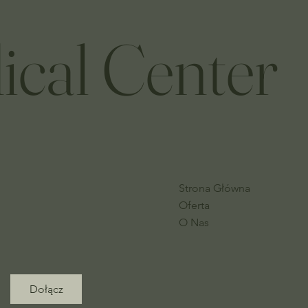
ical Center
Strona Główna
Oferta
O Nas
Dołącz