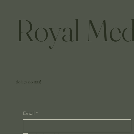
Royal Med
dołącz do nas!
Email
*