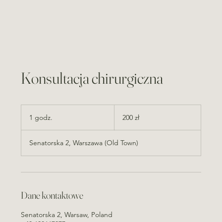
Konsultacja chirurgiczna
200
złotych
1 godz.
1
200 zł
polskich
g
o
Senatorska 2, Warszawa (Old Town)
d
z
Dane kontaktowe
Senatorska 2, Warsaw, Poland