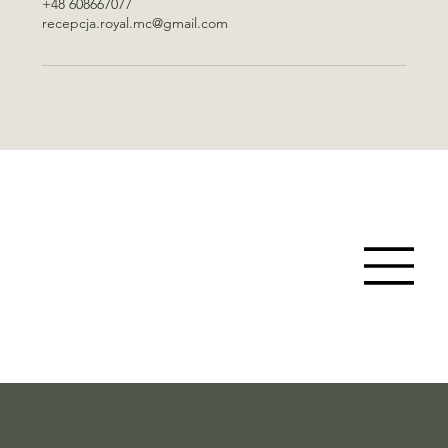
+48 608667077
recepcja.royal.mc@gmail.com