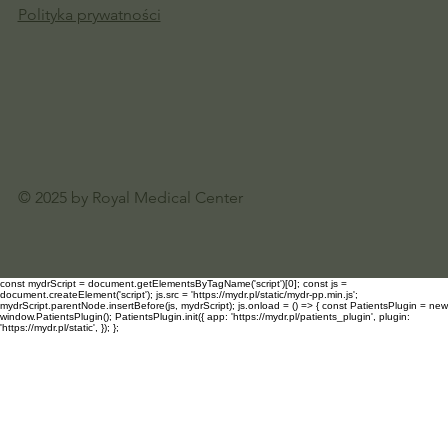
Polityka prywatności
© 2025 by Royal Medical Center
const mydrScript = document.getElementsByTagName('script')[0]; const js =
document.createElement('script'); js.src = 'https://mydr.pl/static/mydr-pp.min.js';
mydrScript.parentNode.insertBefore(js, mydrScript); js.onload = () => { const PatientsPlugin = new
window.PatientsPlugin(); PatientsPlugin.init({ app: 'https://mydr.pl/patients_plugin', plugin:
'https://mydr.pl/static', }); };