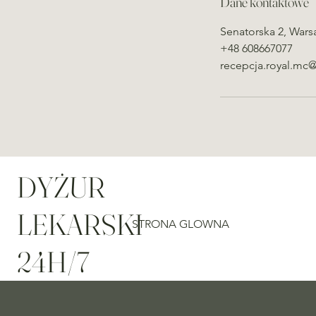
Dane kontaktowe
Senatorska 2, Wars
+48 608667077
recepcja.royal.mc
DYŻUR
LEKARSKI
STRONA GLOWNA
24H/7