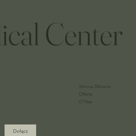
ical Center
Strona Główna
Oferta
O Nas
Dołącz