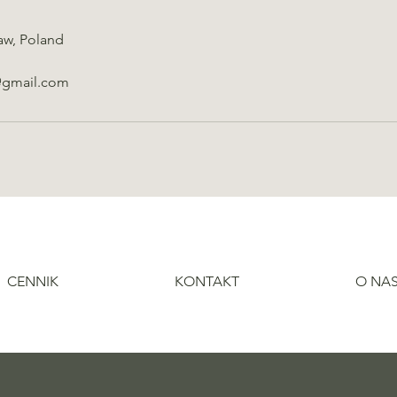
aw, Poland
@gmail.com
CENNIK
KONTAKT
O NA