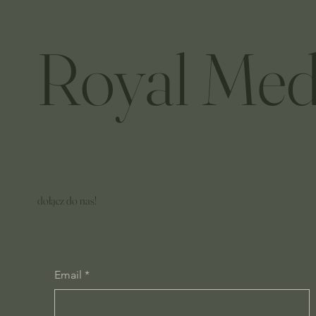
Royal Med
dołącz do nas!
Email
*