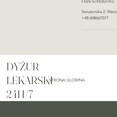
Dane kontaktowe
Senatorska 2, Wars
+48 608667077
DYŻUR
LEKARSKI
STRONA GLOWNA
24H/7