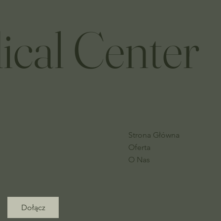
ical Center
Strona Główna
Oferta
O Nas
Dołącz