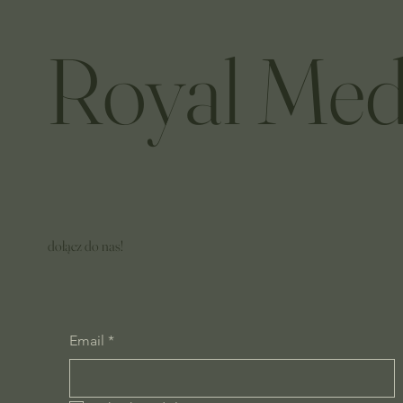
Royal Med
dołącz do nas!
Email
*