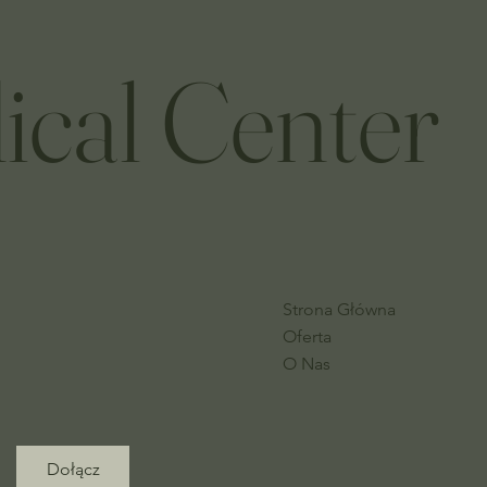
ical Center
Strona Główna
Oferta
O Nas
Dołącz