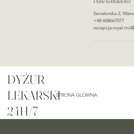
Dane kontaktowe
Senatorska 2, Wars
+48 608667077
recepcja.royal.mc
DYŻUR
LEKARSKI
STRONA GLOWNA
24H/7