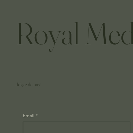
Royal Med
dołącz do nas!
Email
*