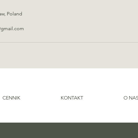
aw, Poland
@gmail.com
CENNIK
KONTAKT
O NA