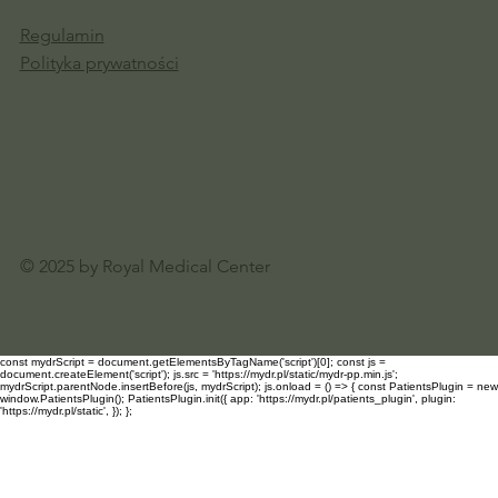
Regulamin
Polityka prywatności
© 2025 by Royal Medical Center
const mydrScript = document.getElementsByTagName('script')[0]; const js =
document.createElement('script'); js.src = 'https://mydr.pl/static/mydr-pp.min.js';
mydrScript.parentNode.insertBefore(js, mydrScript); js.onload = () => { const PatientsPlugin = new
window.PatientsPlugin(); PatientsPlugin.init({ app: 'https://mydr.pl/patients_plugin', plugin:
'https://mydr.pl/static', }); };