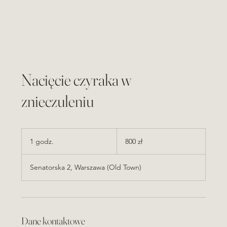
Nacięcie czyraka w
znieczuleniu
800
złotych
1 godz.
1
800 zł
polskich
g
o
Senatorska 2, Warszawa (Old Town)
d
z
Dane kontaktowe