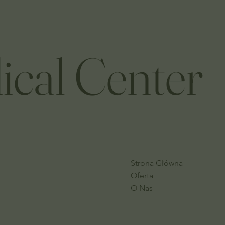
ical Center
Strona Główna
Oferta
O Nas