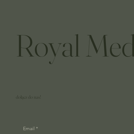
Royal Med
dołącz do nas!
Email
*