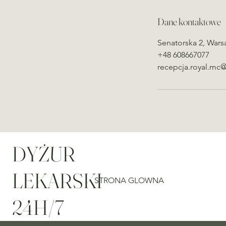
d
z
Dane kontaktowe
Senatorska 2, Wars
+48 608667077
recepcja.royal.mc
DYŻUR
LEKARSKI
STRONA GLOWNA
24H/7