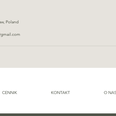
aw, Poland
@gmail.com
CENNIK
KONTAKT
O NA