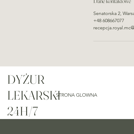
Dane kontaktowe
Senatorska 2, Wars
+48 608667077
recepcja.royal.mc
DYŻUR
LEKARSKI
STRONA GLOWNA
24H/7