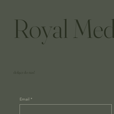
Royal Med
dołącz do nas!
Email
*