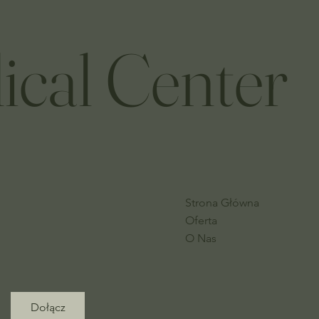
ical Center
Strona Główna
Oferta
O Nas
Dołącz