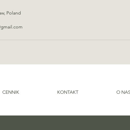
aw, Poland
@gmail.com
CENNIK
KONTAKT
O NA