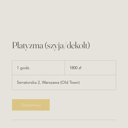
Platyzma (szyja/dekolt)
1800
złotych
1 godz.
1
1800 zł
polskich
g
o
Senatorska 2, Warszawa (Old Town)
d
z
Zarezerwuj