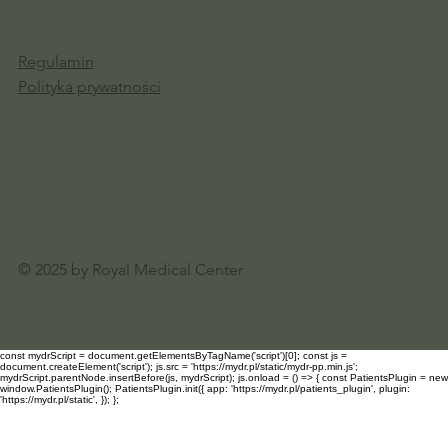
Regulamin
Polityka prywatności
© 2025 by Royal Medical Center
const mydrScript = document.getElementsByTagName('script')[0]; const js =
document.createElement('script'); js.src = 'https://mydr.pl/static/mydr-pp.min.js';
mydrScript.parentNode.insertBefore(js, mydrScript); js.onload = () => { const PatientsPlugin = new
window.PatientsPlugin(); PatientsPlugin.init({ app: 'https://mydr.pl/patients_plugin', plugin:
'https://mydr.pl/static', }); };