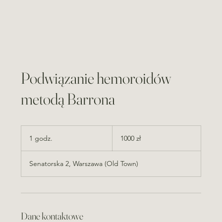
Podwiązanie hemoroidów
metodą Barrona
1000
złotych
1 godz.
1
1000 zł
polskich
g
o
Senatorska 2, Warszawa (Old Town)
d
z
Dane kontaktowe