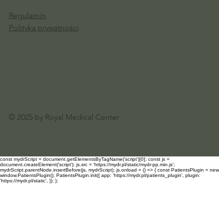
Regulamin
Polityka prywatności
© 2025 by Royal Medical Center
const mydrScript = document.getElementsByTagName('script')[0]; const js =
document.createElement('script'); js.src = 'https://mydr.pl/static/mydr-pp.min.js';
mydrScript.parentNode.insertBefore(js, mydrScript); js.onload = () => { const PatientsPlugin = new
window.PatientsPlugin(); PatientsPlugin.init({ app: 'https://mydr.pl/patients_plugin', plugin:
'https://mydr.pl/static', }); };