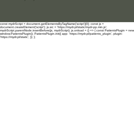
const mydrScript = document.getElementsByTagName('script')[0]; const js =
document.createElement('script'); js.src = 'https://mydr.pl/static/mydr-pp.min.js';
mydrScript.parentNode.insertBefore(js, mydrScript); js.onload = () => { const PatientsPlugin = new
window.PatientsPlugin(); PatientsPlugin.init({ app: 'https://mydr.pl/patients_plugin', plugin:
'https://mydr.pl/static', }); };