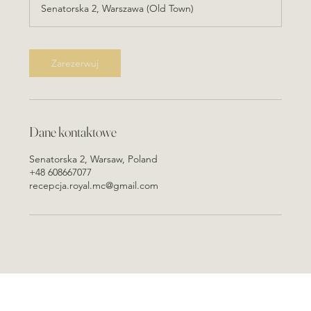
Senatorska 2, Warszawa (Old Town)
d
z
Zarezerwuj
Dane kontaktowe
Senatorska 2, Warsaw, Poland
+48 608667077
recepcja.royal.mc@gmail.com