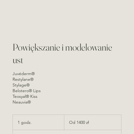
Powiększanie i modelowanie
ust
Juvéderm®
Restylane®
Stylage®
Belotero® Lips
Teosyal® Kiss
Od
1400
1 godz.
1
Od 1400 zł
złotych
polskich
g
o