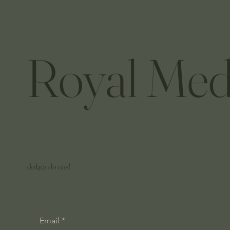
Royal Med
dołącz do nas!
Email
*