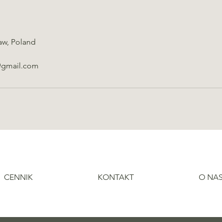
aw, Poland
@gmail.com
CENNIK
KONTAKT
O NA