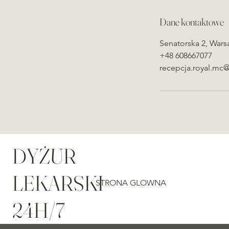
d
z
Dane kontaktowe
Senatorska 2, Wars
+48 608667077
recepcja.royal.mc
DYŻUR
LEKARSKI
STRONA GLOWNA
24H/7