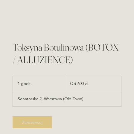
Toksyna Botulinowa (BOTOX
/ ALLUZIENCE)
Od
600
1 godz.
1
Od 600 zł
złotych
polskich
g
o
Senatorska 2, Warszawa (Old Town)
d
z
Zarezerwuj