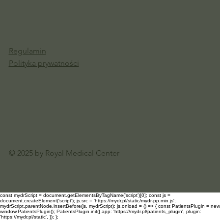
Regulamin
Polityka prywatności
© 2025 by Royal Medical Center
const mydrScript = document.getElementsByTagName('script')[0]; const js =
document.createElement('script'); js.src = 'https://mydr.pl/static/mydr-pp.min.js';
mydrScript.parentNode.insertBefore(js, mydrScript); js.onload = () => { const PatientsPlugin = new
window.PatientsPlugin(); PatientsPlugin.init({ app: 'https://mydr.pl/patients_plugin', plugin:
'https://mydr.pl/static', }); };