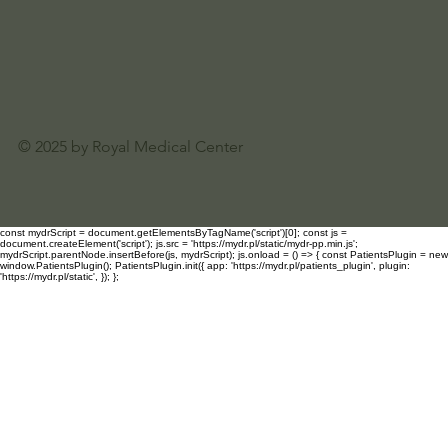
© 2025 by Royal Medical Center
const mydrScript = document.getElementsByTagName('script')[0]; const js =
document.createElement('script'); js.src = 'https://mydr.pl/static/mydr-pp.min.js';
mydrScript.parentNode.insertBefore(js, mydrScript); js.onload = () => { const PatientsPlugin = new
window.PatientsPlugin(); PatientsPlugin.init({ app: 'https://mydr.pl/patients_plugin', plugin:
'https://mydr.pl/static', }); };