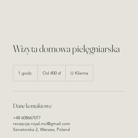
Wizyta domowa pielęgniarska
Od
400
1 godz.
1
Od 400 zł
U Klienta
złotych
polskich
g
o
d
z
Dane kontaktowe
+48 608667077
recepcja.royal.mc@gmail.com
Senatorska 2, Warsaw, Poland